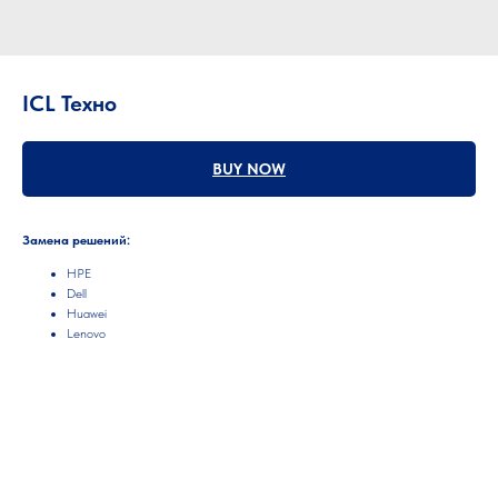
ICL Техно
BUY NOW
Замена решений:
HPE
Dell
Huawei
Lenovo