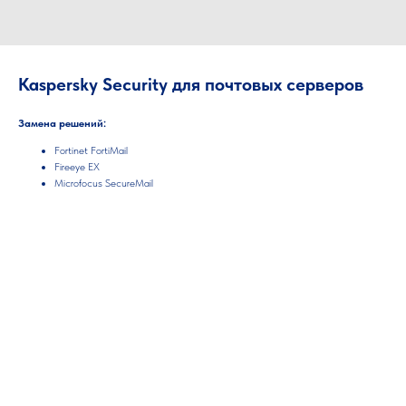
Kaspersky Security для почтовых серверов
Замена решений:
Fortinet FortiMail
Fireeye EX
Microfocus SecureMail