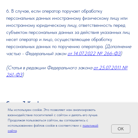
6. В случае, если оператор поручает обработку
персональных данных иностранному физическому лицу или
иностранному юридическому лицу, ответственность перед
субъектом персональных данных за действия указанных лиц
несет оператор и лицо, осуществляющее обработку
персональных данных по поручению оператора.
(Дополнение
частью - Федеральный закон
от 14.07.2022 № 266-ФЗ
)
(Статья в редакции Федерального закона
от 25.07.2011 №
261-ФЗ
)
Статья 7. Конфиденциальность персональных данных
Мы используем cookie. Это позволяет нам анализировать
взаимодействие посетителей с сайтом и делать его лучше.
Продолжая пользоваться сайтом, вы соглашаетесь с
использованием файлов cookie в соответствии с
политикой
OK
Операторы и иные лица, получившие доступ к персональным
сайта
.