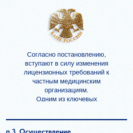
Правительства РФ № 852
о лицензировании
медицинской деятельности
и признании утратившими
силу некоторых актов
Правительства РФ от 1
Согласно постановлению,
июня 2021 г.
вступают в силу изменения
лицензионных требований к
частным медицинским
организациям.
Одним из ключевых
моментов Постановления
стало обязательное
внесение данных в Единую
п.3. Осуществление