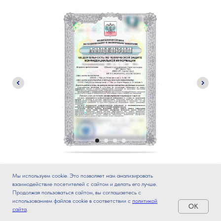
Мы используем cookie. Это позволяет нам анализировать
взаимодействие посетителей с сайтом и делать его лучше.
Продолжая пользоваться сайтом, вы соглашаетесь с
использованием файлов cookie в соответствии с
политикой
Являемся дистрибьюторами и
OK
сайта
.