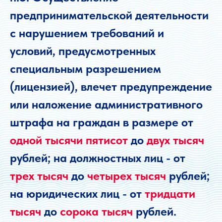
государственную
предпринимательской деятельности
информационную систему в
с нарушением требований и
сфере здравоохранения
(ЕГИСЗ).
условий, предусмотренных
Начиная с сентября 2021
специальным разрешением
года за невнесение данных
(лицензией), влечет предупреждение
предусмотрен штрафы по
или наложение административного
Статье 14.1. КоАП РФ.
штрафа на граждан в размере от
одной тысячи пятисот
до
двух тысяч
рублей; на должностных лиц - от
трех тысяч
до
четырех тысяч
рублей;
на юридических лиц - от
тридцати
тысяч
до
сорока тысяч
рублей.