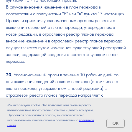
пунктами 13 - 15 настоящих Правил.
В случае внесения изменений в план перехода в
соответствии с подпунктами "б" или "в" пункта 17 настоящих
Правил и принятия уполномоченным органом решения о
включении сведений о плане перехода, утвержденном в
новой редакции, в отраслевой реестр планов перехода
внесение изменений в отраслевой реестр планов перехода
осуществляется путем изменения существующей реестровой
записи, содержащей сведения о соответствующем плане
перехода.
20.
Уполномоченный орган в течение 10 рабочих дней со
дня включения сведений о плане перехода (в том числе о
плане перехода, утвержденном в новой редакции) в
отраслевой реестр планов перехода направляет с
соблюдением требований законодательства Российской
Мы используем cookie. Это позволяет нам анализировать
Федерации о государственной тайне в организацию,
взаимодействие посетителей с сайтом и делать его лучше.
определенную распоряжением Правительства Российской
Продолжая пользоваться сайтом, вы соглашаетесь с
использованием файлов cookie в соответствии с
политикой
Федерации от 29 марта 2023 г. № 757-р научно-
OK
сайта
.
производственным объединением, специализирующимся на