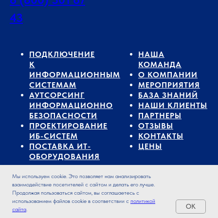
43
ПОДКЛЮЧЕНИЕ
НАША
К
КОМАНДА
ИНФОРМАЦИОННЫМ
О КОМПАНИИ
СИСТЕМАМ
МЕРОПРИЯТИЯ
АУТСОРСИНГ
БАЗА ЗНАНИЙ
ИНФОРМАЦИОННО
НАШИ КЛИЕНТЫ
БЕЗОПАСНОСТИ
ПАРТНЕРЫ
ПРОЕКТИРОВАНИЕ
ОТЗЫВЫ
ИБ-СИСТЕМ
КОНТАКТЫ
ПОСТАВКА ИТ-
ЦЕНЫ
ОБОРУДОВАНИЯ
Мы используем cookie. Это позволяет нам анализировать
взаимодействие посетителей с сайтом и делать его лучше.
Продолжая пользоваться сайтом, вы соглашаетесь с
использованием файлов cookie в соответствии с
политикой
OK
сайта
.