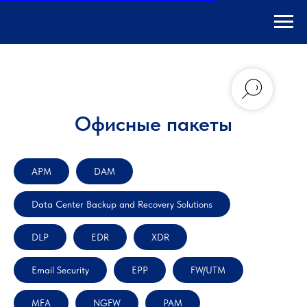
Офисные пакеты
APM
DAM
Data Center Backup and Recovery Solutions
DLP
EDR
XDR
Email Security
EPP
FW/UTM
MFA
NGFW
PAM