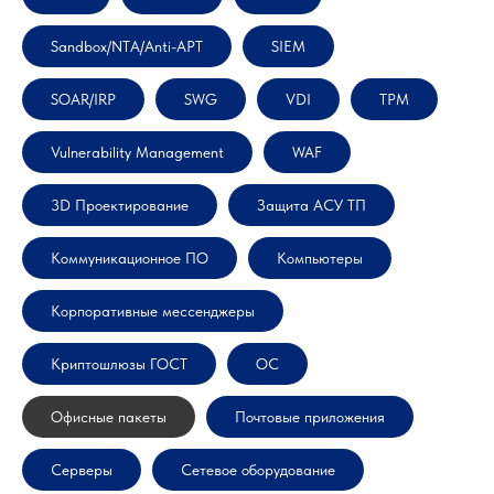
Sandbox/NTA/Anti-APT
SIEM
SOAR/IRP
SWG
VDI
TPM
Vulnerability Management
WAF
3D Проектирование
Защита АСУ ТП
Коммуникационное ПО
Компьютеры
Корпоративные мессенджеры
Криптошлюзы ГОСТ
ОС
Офисные пакеты
Почтовые приложения
Серверы
Сетевое оборудование