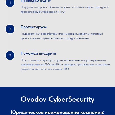
Проведем аудит
1
Погрузимся в проект. Оценим текущее состояние инфраструктуры и
проанализируем требования к ПО
Протестируем
2
Подберем ПО, разработаем план миграции, запустим пилотный
проект и протестируем на инфраструктуре заказчика
Поможем внедрить
3
Подготовим мастер-образ, проведем комплексное развертывание
конфигурирование ПО на АРМ и серверах, протестируем и составим
документацию по использованию ПО.
Ovodov CyberSecurity
Юридическое наименование компании: